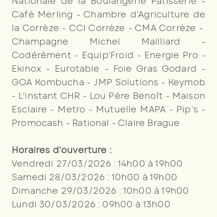
Nationale de la Boulangerie Pâtisserie -
Café Merling - Chambre d'Agriculture de
la Corrèze - CCI Corrèze - CMA Corrèze -
Champagne Michel Mailliard -
Codérément - Equip'Froid - Energie Pro -
Ekinox - Eurotable - Foie Gras Godard -
ENVOYER LE MESSAGE
GOA Kombucha - JMP Solutions - Keymob
- L'instant CHR - Lou Père Benoît - Maison
En soumettant ce formulaire, j'accepte que
Esclaire - Metro - Mutuelle MAPA - Pip's -
les informations saisies soient exploitées
pour les finalités décrites
ici
Promocash - Rational - Claire Brague
Horaires d'ouverture :
Vendredi 27/03/2026 : 14h00 à 19h00
Samedi 28/03/2026 : 10h00 à 19h00
Dimanche 29/03/2026 : 10h00 à 19h00
Lundi 30/03/2026 : 09h00 à 13h00