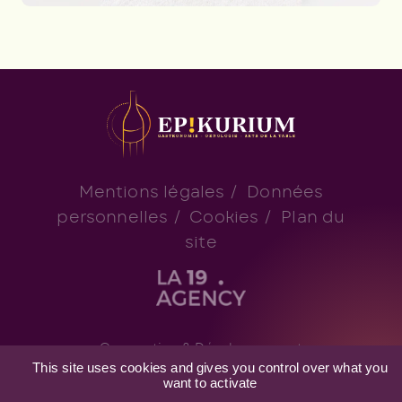
ENVOYER LE MESSAGE
En soumettant ce formulaire, j'accepte que
les informations saisies soient exploitées
Mentions légales
/
Données
pour les finalités décrites
ici
personnelles
/
Cookies
/
Plan du
site
Conception & Développement
This site uses cookies and gives you control over what you
want to activate