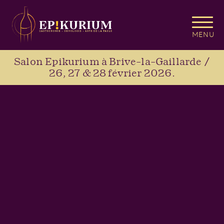
MENU
Salon Epikurium à Brive-la-Gaillarde /
26, 27 & 28 février 2026.