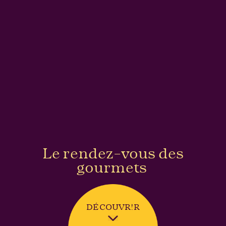
ENVOYER LE MESSAGE
En soumettant ce formulaire, j'accepte que
les informations saisies soient exploitées
pour les finalités décrites
ici
Le rendez-vous des
gourmets
DÉCOUVR!R